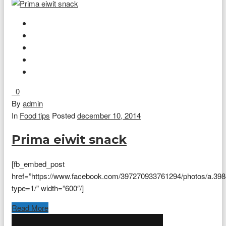
0
By
admin
In
Food tips
Posted
december 10, 2014
Prima eiwit snack
[fb_embed_post
href=”https://www.facebook.com/397270933761294/photos/a.3
type=1/” width=”600″/]
Read More