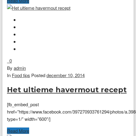
Read More
0
By
admin
In
Food tips
Posted
december 10, 2014
Het ultieme havermout recept
[fb_embed_post
href=”https://www.facebook.com/397270933761294/photos/a.3
type=1/” width=”600″/]
Read More